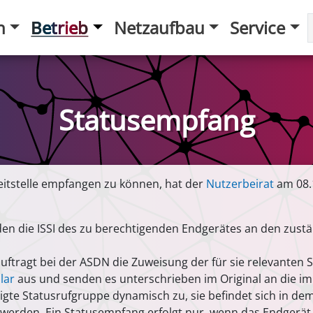
n
Betrieb
Netzaufbau
Service
Statusempfang
itstelle empfangen zu können, hat der
Nutzerbeirat
am 08.1
die ISSI des zu berechtigenden Endgerätes an den zuständ
uftragt bei der ASDN die Zuweisung der für sie relevanten
lar
aus und senden es unterschrieben im Original an die i
igte Statusrufgruppe dynamisch zu, sie befindet sich in 
erden. Ein Statusempfang erfolgt nur, wenn das Endgerät di