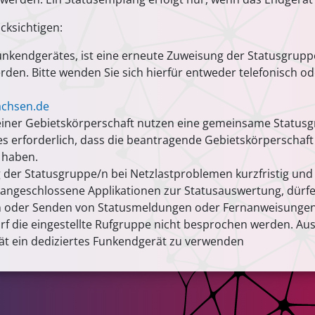
cksichtigen:
kendgerätes, ist eine erneute Zuweisung der Statusgruppe 
den. Bitte wenden Sie sich hierfür entweder telefonisch ode
achsen.de
iner Gebietskörperschaft nutzen eine gemeinsame Statusgr
es erforderlich, dass die beantragende Gebietskörperschaft 
 haben.
g der Statusgruppe/n bei Netzlastproblemen kurzfristig un
angeschlossene Applikationen zur Statusauswertung, dürfe
 oder Senden von Statusmeldungen oder Fernanweisungen dar
 darf die eingestellte Rufgruppe nicht besprochen werden. A
tät ein dediziertes Funkendgerät zu verwenden